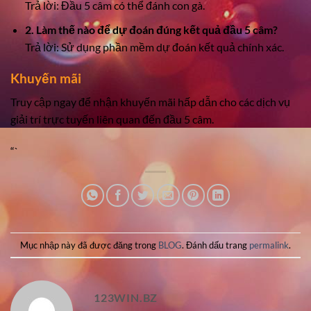
Trả lời: Đầu 5 câm có thể đánh con gà.
2. Làm thế nào để dự đoán đúng kết quả đầu 5 câm?
Trả lời: Sử dụng phần mềm dự đoán kết quả chính xác.
Khuyến mãi
Truy cập ngay để nhận khuyến mãi hấp dẫn cho các dịch vụ
giải trí trực tuyến liên quan đến đầu 5 câm.
“`
Mục nhập này đã được đăng trong
BLOG
. Đánh dấu trang
permalink
.
123WIN.BZ